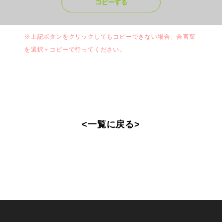
コピーする
※上記ボタンをクリックしてもコピーできない場合、合言葉
を選択＋コピーで行ってください。
<
一覧に戻る
>